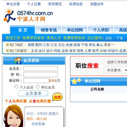
·
单位注册
·
个人注册
·
简历规范
·
实用信息
·
加盟合作
首 页
销售专场
单位招聘
个人求职
高级
查找工作
免费求职发布
查找人才
免费招聘发布
忘记密码
·
·
·
·
·
|
总站：
宁波
热门地区：
海曙
鄞州
江东
江北
北仑
余姚
镇海
宁海
奉化
象山
更多>>
热门关键词：
文员
会计
设计
司机
业务
保安
销售
人事
程序
出纳
3D设计
品类
会员登陆
会员名：
密 码：
验证码：
单位招聘
个人会员
单位会员
公司名称
今日：
8月8日 星期六
值班：杨小姐
在线客服