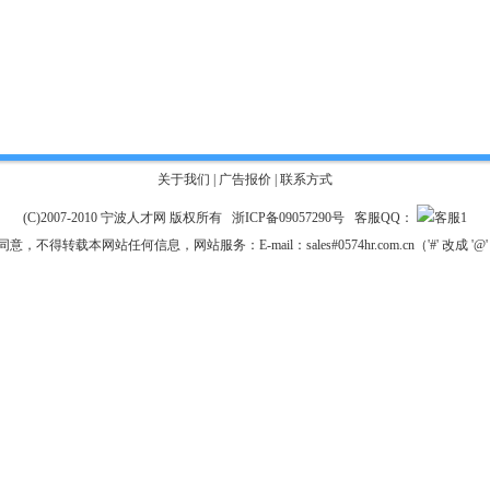
关于我们
|
广告报价
|
联系方式
(C)2007-2010 宁波人才网 版权所有
浙ICP备09057290号
客服QQ：
得转载本网站任何信息，网站服务：E-mail：sales#0574hr.com.cn（'#' 改成 '@