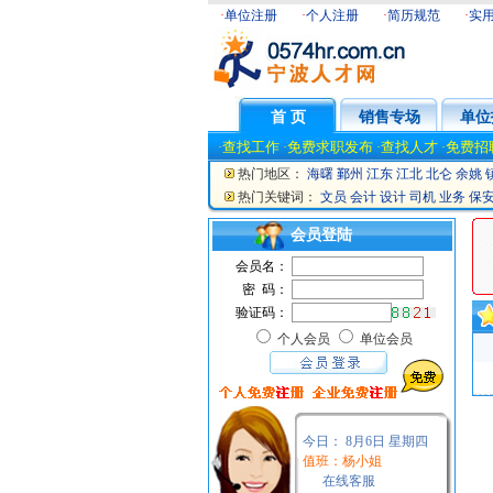
·
单位注册
·
个人注册
·
简历规范
·
实
首 页
销售专场
单位
查找工作
免费求职发布
查找人才
免费招
·
·
·
·
热门地区：
海曙
鄞州
江东
江北
北仑
余姚
热门关键词：
文员
会计
设计
司机
业务
保
会员登陆
会员名：
密 码：
验证码：
个人会员
单位会员
今日：
8月6日 星期四
值班：杨小姐
在线客服