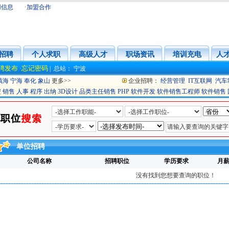
用信息
·
加盟合作
招聘
个人求职
高级人才
职场资讯
培训充电
人
聘发布
忘记密码
·
|
总站：
宁波
镇海
宁海
奉化
象山
更多>>
企业招聘：
经营管理
IT互联网
汽车
安
销售
人事
程序
出纳
3D设计
品类主任销售
PHP
软件开发
软件销售工程师
软件销售
单位招聘
公司名称
招聘职位
学历要求
月
没有找到您想要查询的职位！