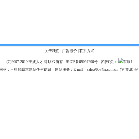
关于我们
|
广告报价
|
联系方式
(C)2007-2010 宁波人才网 版权所有
浙ICP备09057290号
客服QQ：
得转载本网站任何信息，网站服务：E-mail：sales#0574hr.com.cn（'#' 改成 '@