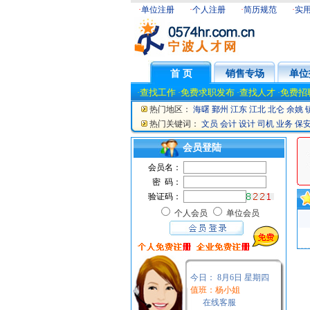
·
单位注册
·
个人注册
·
简历规范
·
实
首 页
销售专场
单位
查找工作
免费求职发布
查找人才
免费招
·
·
·
·
热门地区：
海曙
鄞州
江东
江北
北仑
余姚
热门关键词：
文员
会计
设计
司机
业务
保
会员登陆
会员名：
密 码：
验证码：
个人会员
单位会员
今日：
8月6日 星期四
值班：杨小姐
在线客服