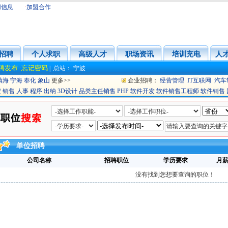
用信息
·
加盟合作
招聘
个人求职
高级人才
职场资讯
培训充电
人
聘发布
忘记密码
·
|
总站：
宁波
镇海
宁海
奉化
象山
更多>>
企业招聘：
经营管理
IT互联网
汽车
安
销售
人事
程序
出纳
3D设计
品类主任销售
PHP
软件开发
软件销售工程师
软件销售
单位招聘
公司名称
招聘职位
学历要求
月
没有找到您想要查询的职位！