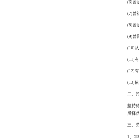
(6)
曾
(7)
曾
(8)
曾
(9)
曾
(10)
从
(11)
有
(12)
有
(13)
依
二、
坚持
后择
三、
1
、年