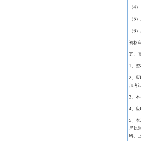
4
（
）
5
（
）
6
（
）
资格
五、
1
、资
2
、应
加考
3
、本
4
、应
5
、本
局轨
料、