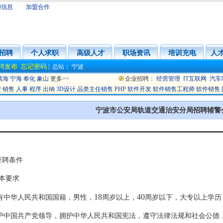
用信息
·
加盟合作
招聘
个人求职
高级人才
职场资讯
培训充电
人
聘发布
忘记密码
·
|
总站：
宁波
镇海
宁海
奉化
象山
更多>>
企业招聘：
经营管理
IT互联网
汽车
安
销售
人事
程序
出纳
3D设计
品类主任销售
PHP
软件开发
软件销售工程师
软件销售
宁波市公安局轨道交通治安分局招聘辅警
应聘条件
本要求
18
40
有中华人民共和国国籍，男性，
周岁以上，
周岁以下，大专以上学历
护中国共产党领导，拥护中华人民共和国宪法，遵守法律法规和社会公德