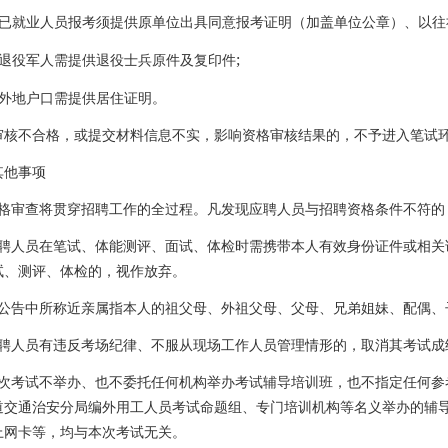
已就业人员报考须提供原单位出具同意报考证明（加盖单位公章）、以往
;
退役军人需提供退役士兵原件及复印件
外地户口需提供居住证明。
审核不合格，或提交材料信息不实，影响资格审核结果的，不予进入笔试
其他事项
格审查将贯穿招聘工作的全过程。凡发现应聘人员与招聘资格条件不符的
聘人员在笔试、体能测评、面试、体检时需携带本人有效身份证件或相关
试、测评、体检的，视作放弃。
公告中所称近亲属指本人的祖父母、外祖父母、父母、兄弟姐妹、配偶、
聘人员有违反考场纪律、不服从现场工作人员管理情形的，取消其考试成
次考试不举办、也不委托任何机构举办考试辅导培训班，也不指定任何参
道交通治安分局编外用工人员考试命题组、专门培训机构等名义举办的辅
上网卡等，均与本次考试无关。