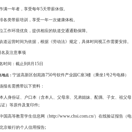
5
作满一年者，享受每年
天带薪休假。
排各类带薪培训，享受一年一次健康体检。
位工作环境优良，提供相应的轨道交通通勤保障。
轨道运营时间为依据，根据《劳动法》规定，具体时间视工作需要安排。
报名及注意事项
8
15
名时间：截止到
月
日
750
C
3
1
2
宁波高新区创苑路
号软件产业园
座
楼（乘坐
号
号电梯）
名地点：
场报名需携带以下资料：
本人身份证、户口本（含本人、父母亲、兄弟姐妹、配偶、子女、祖父母
;
伍证）等原件及复印件
http://www.chsi.com.cn/
中国高等教育学生信息网（
）在线验证报告（电
;
北京银行的个人信用报告