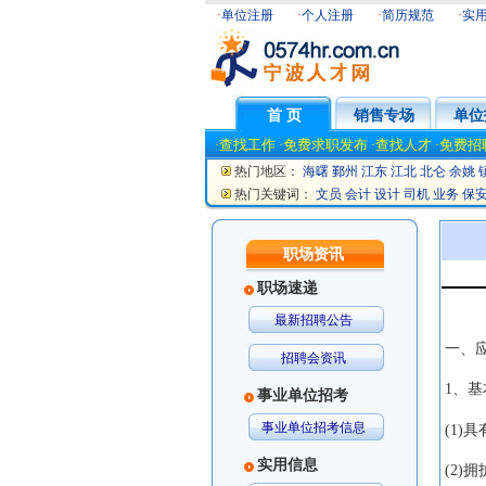
·
单位注册
·
个人注册
·
简历规范
·
实
首 页
销售专场
单位
查找工作
免费求职发布
查找人才
免费招
·
·
·
·
热门地区：
海曙
鄞州
江东
江北
北仑
余姚
热门关键词：
文员
会计
设计
司机
业务
保
职场资讯
职场速递
最新招聘公告
一、
招聘会资讯
1
、基
事业单位招考
事业单位招考信息
(1)
具
实用信息
(2)
拥