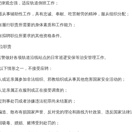
纪律观念强，适应轨道倒班工作；
愿从事辅助性工作，具有忠诚、奉献、吃苦耐劳的精神，服从组织分配；
有履行职责所需要的身体素质和工作能力；
有拟聘职位所要求的其他资格条件。
位职责
民警做好各项轨道沿线站点的日常巡逻安保等治安管理工作。
以下情形之一，不接受应聘：
人或近亲属参加非法组织、邪教组织或从事其他危害国家安全活动的；
人近亲属正在服刑或正在接受调查的；
过刑事处罚或者涉嫌违法犯罪尚未结案的；
编造、散布有损国家声誉、反对党的理论和路线方针政策、违反国家法律
因吸毒、嫖娼、赌博受到处罚的；