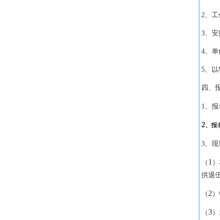
2
、工
3
、安
4
、单
5
、以
四、
1
、报
2
、报
3
、现
1
（
）
供退
2
（
）
3
（
）