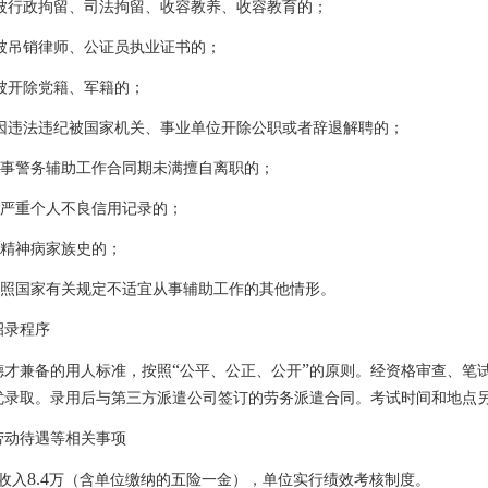
被行政拘留、司法拘留、收容教养、收容教育的；
被吊销律师、公证员执业证书的；
被开除党籍、军籍的；
因违法违纪被国家机关、事业单位开除公职或者辞退解聘的；
事警务辅助工作合同期未满擅自离职的；
严重个人不良信用记录的；
精神病家族史的；
照国家有关规定不适宜从事辅助工作的其他情形。
招录程序
“
”
德才兼备的用人标准，按照
公平、公正、公开
的原则。经资格审查、笔
优录取。录用后与第三方派遣公司签订的劳务派遣合同。考试时间和地点
劳动待遇等相关事项
8.4
收入
万（含单位缴纳的五险一金），单位实行绩效考核制度。