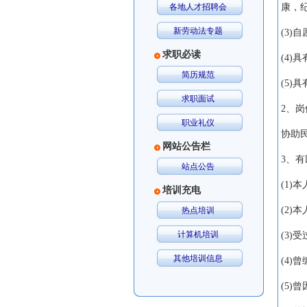
各地人才招聘会
康，
新劳动法专题
(3)
自
求职必读
(4)
具
简历规范
(5)
具
求职面试
2
、岗
职业礼仪
协助
网站公告栏
3
、有
站点公告
(1)
本
培训充电
(2)
本
热点培训
计算机培训
(3)
受
其他培训信息
(4)
曾
(5)
曾