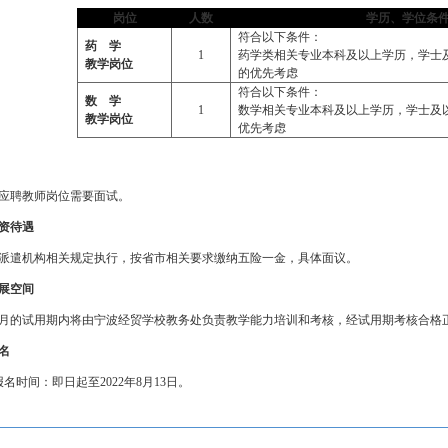
岗位
人数
学历、学位条
符合以下条件：
药
学
1
药学类相关专业本科及以上学历，学士
教学岗位
的优先考虑
符合以下条件：
数
学
1
数学相关专业本科及以上学历，学士及
教学岗位
优先考虑
应聘教师岗位需要面试。
资待遇
派遣机构相关规定执行，按省市相关要求缴纳五险一金，具体面议。
展空间
月的试用期内将由宁波经贸学校教务处负责教学能力培训和考核，经试用期考核合格
名
报名时间：即日起至
2022
年
8
月
13
日。