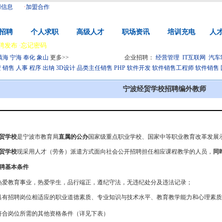
用信息
·
加盟合作
招聘
个人求职
高级人才
职场资讯
培训充电
人
聘发布
忘记密码
·
|
总站：
宁波
镇海
宁海
奉化
象山
更多>>
企业招聘：
经营管理
IT互联网
汽车
安
销售
人事
程序
出纳
3D设计
品类主任销售
PHP
软件开发
软件销售工程师
软件销售
宁波经贸学校招聘编外教师
贸学校
是宁波市教育局
直属的公办
国家级重点职业学校、国家中等职业教育改革发展
贸学校
现采用人才（劳务）派遣方式面向社会公开招聘担任相应课程教学的人员，
同
聘基本条件
热爱教育事业，热爱学生，品行端正，遵纪守法，无违纪处分及违法记录；
具有招聘岗位相适应的职业道德素质、专业知识与技术水平、教育教学能力和心理素质
符合岗位所需的其他资格条件（详见下表）