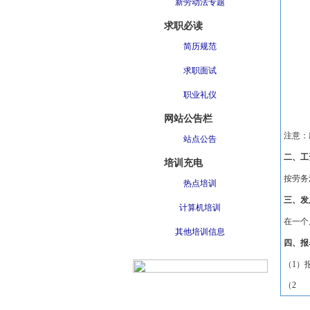
新劳动法专题
求职必读
简历规范
求职面试
职业礼仪
网站公告栏
注意：
站点公告
二、工
培训充电
按劳务
热点培训
三、发
计算机培训
在一个
其他培训信息
四、报
（
1
）
（
2