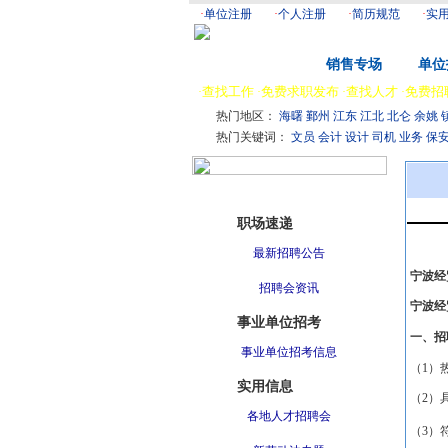
·
单位注册
·
个人注册
·
简历规范
·
实
首 页
销售专场
单位
查找工作
免费求职发布
查找人才
免费招
·
·
·
·
热门地区：
海曙
鄞州
江东
江北
北仑
余姚
热门关键词：
文员
会计
设计
司机
业务
保
职场资讯
职场速递
最新招聘公告
宁波经
招聘会资讯
宁波经
事业单位招考
一、招
事业单位招考信息
（
1
）
实用信息
（
2
）
各地人才招聘会
（
3
）