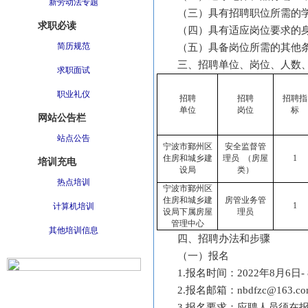
新劳动法专题
（三）具有招聘职位所需的
求职必读
（四）具有适应岗位要求的
简历规范
（五）具备岗位所需的其他
三、招聘单位、岗位、人数
求职面试
职业礼仪
招聘
招聘
招聘指
单位
岗位
标
网站公告栏
站点公告
宁波市鄞州区
安全监督管
住房和城乡建
理员 （房屋
1
培训充电
设局
类）
热点培训
宁波市鄞州区
住房和城乡建
房管业务管
1
计算机培训
设局下属房屋
理员
管理中心
其他培训信息
四、招聘办法和步骤
（一）报名
1.报名时间：2022年8月6日-
2.报名邮箱：nbdfzc@163.co
3.报名要求：应聘人员须在