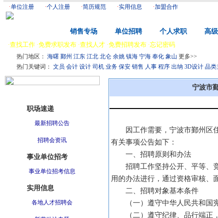
·
单位注册
·
个人注册
·
简历规范
·
实用信息
·
加盟合作
首 页
销售专场
单位招聘
个人求职
高级
查找工作
免费求职发布
查找人才
免费招聘发布
忘记密码
·
·
·
·
·
|
总站：
宁波
热门地区：
海曙
鄞州
江东
江北
北仑
余姚
镇海
宁海
奉化
象山
更多>>
热门关键词：
文员
会计
设计
司机
业务
保安
销售
人事
程序
出纳
3D设计
品类
宁波市
职场资讯
职场速递
最新招聘公告
因工作需要，宁波市鄞州区
招聘会资讯
有关事项公告如下：
一、招聘原则和办法
事业单位招考
招聘工作坚持公开、平等、
事业单位招考信息
用的办法进行，通过资格审核、
实用信息
二、招聘对象基本条件
各地人才招聘会
（一）遵守中华人民共和国
（二）遵守纪律、品行端正