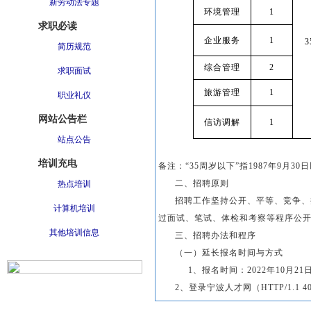
新劳动法专题
环境管理
1
求职必读
企业服务
1
3
简历规范
综合管理
2
求职面试
旅游管理
1
职业礼仪
网站公告栏
信访调解
1
站点公告
培训充电
备注：“
35
周岁以下”指
1987
年
9
月
30
日
二、招聘原则
热点培训
招聘工作坚持公开、平等、竞争、
计算机培训
过面试、笔试、体检和考察等程序公
其他培训信息
三、招聘办法和程序
（一）延长报名时间与方式
1
、报名时间：
2022
年
10
月
21
2
、登录宁波人才网（
HTTP/1.1 40