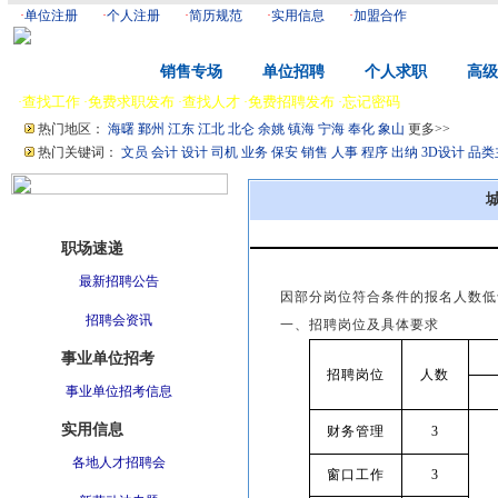
·
单位注册
·
个人注册
·
简历规范
·
实用信息
·
加盟合作
首 页
销售专场
单位招聘
个人求职
高级
查找工作
免费求职发布
查找人才
免费招聘发布
忘记密码
·
·
·
·
·
|
总站：
宁波
热门地区：
海曙
鄞州
江东
江北
北仑
余姚
镇海
宁海
奉化
象山
更多>>
热门关键词：
文员
会计
设计
司机
业务
保安
销售
人事
程序
出纳
3D设计
品类
职场资讯
职场速递
最新招聘公告
因部分岗位符合条件的报名人数低
招聘会资讯
一、招聘岗位及具体要求
事业单位招考
招聘岗位
人数
事业单位招考信息
实用信息
财务管理
3
各地人才招聘会
窗口工作
3