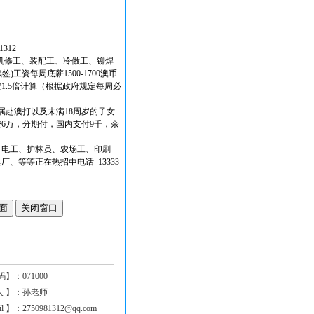
312
、机修工、装配工、冷做工、铆焊
工资每周底薪1500-1700澳币
1.5倍计算（根据政府规定每周必
属赴澳打以及未满18周岁的子女
6万，分期付，国内支付9千，余
、电工、护林员、农场工、印刷
、等等正在热招中电话 13333
码】：
071000
人 】：
孙老师
il 】：
2750981312@qq.com