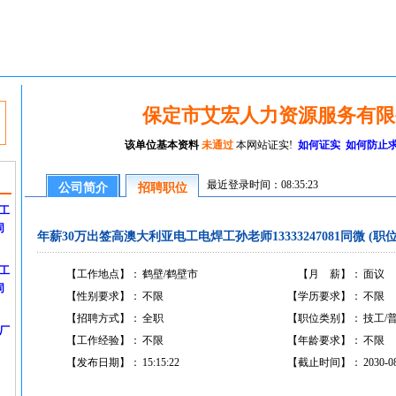
保定市艾宏人力资源服务有限
该单位基本资料
未通过
本网站证实!
如何证实
如何防止
最近登录时间：08:35:23
公司简介
招聘职位
工
同
年薪30万出签高澳大利亚电工电焊工孙老师13333247081同微 (职位编号
工
【工作地点】：
鹤壁/鹤壁市
【月 薪】：
面议
同
【性别要求】：
不限
【学历要求】：
不限
【招聘方式】：
全职
【职位类别】：
技工/
厂
【工作经验】：
不限
【年龄要求】：
不限
【发布日期】：
15:15:22
【截止时间】：
2030-0