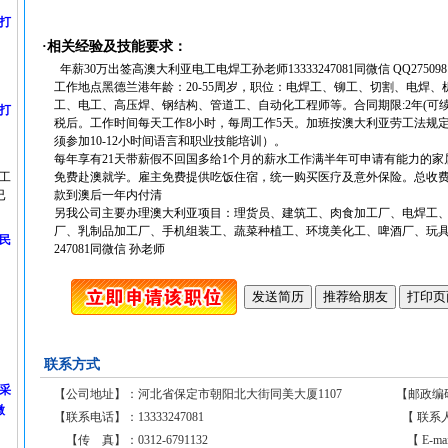
打
·相关经验及技能要求：
年薪30万出签高澳大利亚电工电焊工孙老师13333247081同微信 QQ2750981
工作地点黑德兰港年龄：20-55周岁，职位：电焊工、铆工、切割、电焊
工、电工、高压焊、钢结构、管道工、自动化工程师等。合同期限:2年(可续签)
打
税后。工作时间每天工作8小时，每周工作5天。加班按澳大利亚劳工法规定
须参加10-12小时间语言和职业技能培训）。
每年享有21天带薪假不回国多给1个月的薪水工作满半年可申请有能力的家
工
免费赴澳就学。雇主免费提供吃饭住宿，统一购买医疗及意外保险。总收费
已
款到澳后一年内付清
另我公司主要办理澳大利亚项目：理货员、建筑工、肉食加工厂、电焊工
厂、乳制品加工厂、手机组装工、蔬菜种植工、环境美化工、啤酒厂、玩具厂
民
247081同微信 孙老师
联系方式
采
【公司地址】：
河北省保定市朝阳北大街同美大厦1107
【邮政编
微
【联系电话】：
13333247081
【 联系
【传 真】：
0312-6791132
【 E-ma