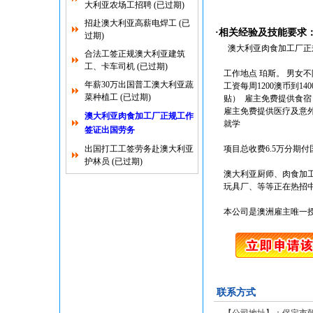
大利亚农场工招聘 (已过期)
招赴澳大利亚高薪电焊工 (已
·相关经验及技能要求
过期)
澳大利亚肉食加工厂正
合法工签正规澳大利亚建筑
工、卡车司机 (已过期)
工作地点 珀斯。 男女不
年薪30万出国普工澳大利亚蔬
工资每周1200澳币到1
菜种植工 (已过期)
贴） 雇主免费提供食宿
雇主免费提供医疗及意外
澳大利亚肉食加工厂正规工作
就学
签证出国劳务
出国打工工签劳务赴澳大利亚
项目总收费6.5万分期付
护林员 (已过期)
澳大利亚厨师、肉食加
玩具厂、等等正在热招
本公司是澳洲雇主唯一
联系方式