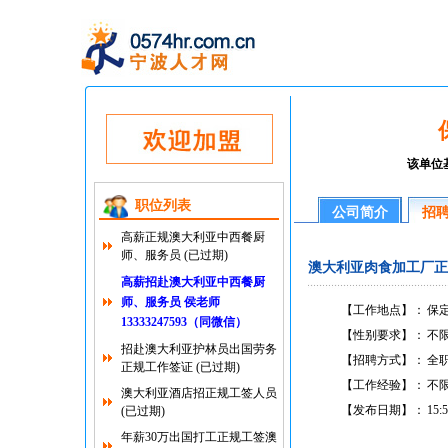
该单位
职位列表
公司简介
招
高薪正规澳大利亚中西餐厨
师、服务员 (已过期)
澳大利亚肉食加工厂正规工
高薪招赴澳大利亚中西餐厨
师、服务员 侯老师
【工作地点】：
保定
13333247593（同微信）
【性别要求】：
不
招赴澳大利亚护林员出国劳务
【招聘方式】：
全
正规工作签证 (已过期)
【工作经验】：
不
澳大利亚酒店招正规工签人员
【发布日期】：
15:5
(已过期)
年薪30万出国打工正规工签澳