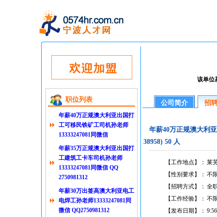
该单位
职位列表
公司简介
招
年薪40万正规澳大利亚出国打
工可移民铁矿工司机孙老师
年薪40万正规澳大利亚出
13333247081同微信
38958) 50 人
年薪35万正规澳大利亚出国打
工建筑工卡车司机孙老师
【工作地点】：
莱芜
13333247081同微信 QQ
【性别要求】：
不
2750981312
【招聘方式】：
全
年薪30万出签高澳大利亚电工
【工作经验】：
不
电焊工孙老师13333247081同
微信 QQ2750981312
【发布日期】：
9:56