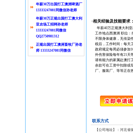
年薪30万出国打工澳洲啤酒厂
13333247081同微信孙老师
年薪30万正规出国打工澳大利
·相关经验及技能要求
亚农场工招聘孙老师
年薪40万正规澳大利亚出
13333247081同微信
工作地点西澳洲 职位：
QQ2750981312
不限身体健康，无传染性疾
税后，工作时间：每天工
正规出国打工澳洲畜牧厂孙老
政府规定每周必须参加1
师 13333247081同微信
外伤害保险每年有21天
请有能力的家属赴澳打工
余款可在工资中扣除或
厂、服装厂、等等正在热招
联系方式
【公司地址】：
河北省保