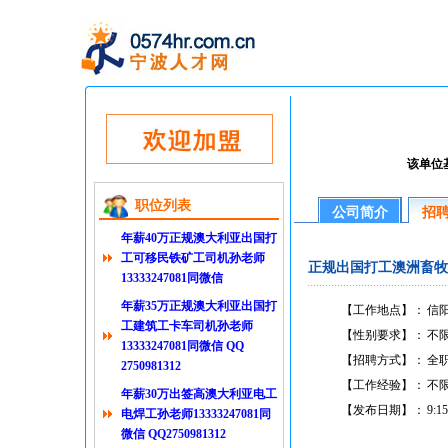
该单位
职位列表
公司简介
招
年薪40万正规澳大利亚出国打
工可移民铁矿工司机孙老师
正规出国打工澳洲畜牧厂孙老师
13333247081同微信
年薪35万正规澳大利亚出国打
【工作地点】：
信阳
工建筑工卡车司机孙老师
【性别要求】：
不
13333247081同微信 QQ
【招聘方式】：
全
2750981312
【工作经验】：
不
年薪30万出签高澳大利亚电工
【发布日期】：
9:15
电焊工孙老师13333247081同
微信 QQ2750981312