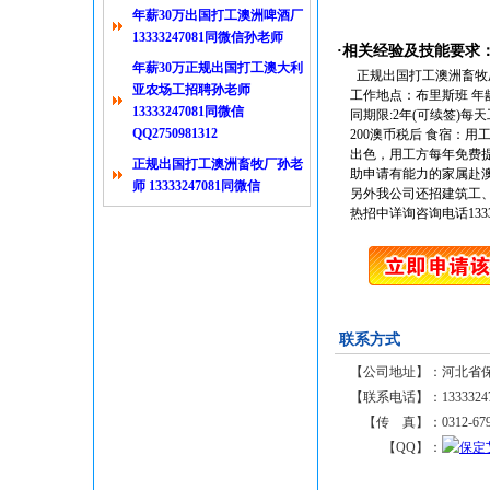
年薪30万出国打工澳洲啤酒厂
13333247081同微信孙老师
·相关经验及技能要求
年薪30万正规出国打工澳大利
正规出国打工澳洲畜牧厂孙老
亚农场工招聘孙老师
工作地点：布里斯班 年
13333247081同微信
同期限:2年(可续签)
QQ2750981312
200澳币税后 食宿：
出色，用工方每年免费
正规出国打工澳洲畜牧厂孙老
助申请有能力的家属赴
师 13333247081同微信
另外我公司还招建筑工
热招中详询咨询电话1333
联系方式
【公司地址】：
河北省保
【联系电话】：
1333324
【传 真】：
0312-67
【QQ】：